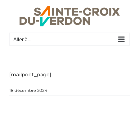
Passer
au
contenu
Aller à...
[mailpoet_page]
18 décembre 2024