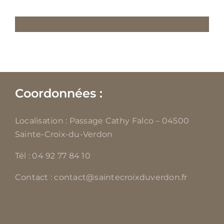
Coordonnées :
Localisation : Passage Cathy Falco – 04500
Sainte-Croix-du-Verdon
Tél : 04 92 77 84 10
Contact : contact@saintecroixduverdon.fr