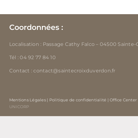
Coordonnées :
Localisation : Passage Cathy Falco – 04500 Sainte
Tél : 04 92 77 84 10
Contact : contact@saintecroixduverdon.fr
Mentions Légales
| Politique de confidentialité
| Office Center
UNICORP