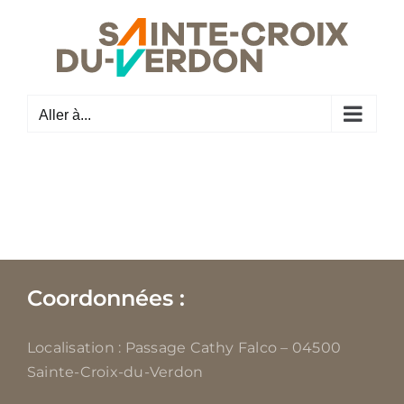
Passer
au
contenu
Aller à...
Coordonnées :
Localisation : Passage Cathy Falco – 04500
Sainte-Croix-du-Verdon