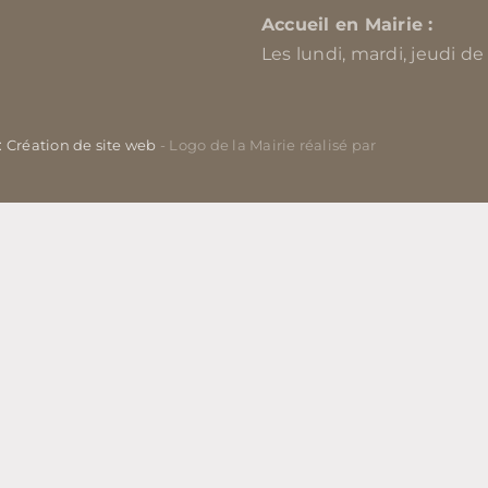
Accueil en Mairie :
Les lundi, mardi, jeudi de
 : Création de site web
- Logo de la Mairie réalisé par