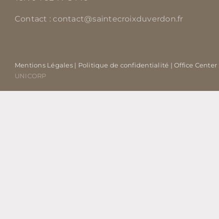
Contact : contact@saintecroixduverdon.fr
Mentions Légales
| Politique de confidentialité
| Office Center
UNICORP