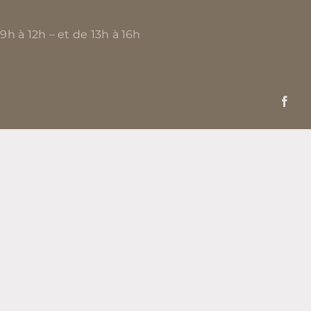
 9h à 12h – et de 13h à 16h
Fac